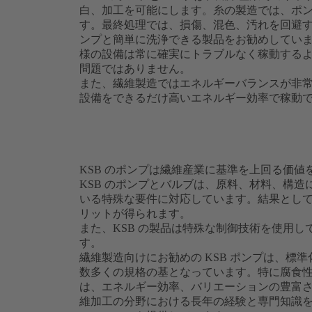
白、加工を可能にします。糸の製造では、ポ
す。最終処理では、損傷、混色、汚れを回避す
ンプと簡単に洗浄できる製品をお勧めしています
様の設備は常に確実にトラブルなく稼動する
問題ではありません。
また、繊維製造ではエネルギーバランスが非常
設備をできるだけ高いエネルギー効率で稼動
KSB のポンプは繊維産業に基準を上回る価値
KSB のポンプとバルブは、原料、材料、構
いる特殊な要件に対応しています。結果とし
リットが得られます。
また、KSB の製品は特殊な制御技術を使用
す。
繊維製造向けにお勧めの KSB ポンプは、標準化
数多くの規格の基となっています。特に腐食
は、エネルギー効率、バリエーションの豊富さ
維加工の分野における長年の経験と専門知識