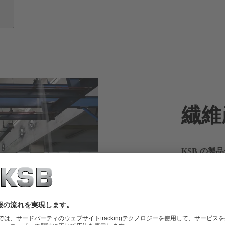
繊維
KSB の
繊維産業で
維が製造さ
な革新的で