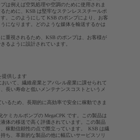
ンプは例えば空気処理や空調のために使用されま
るために、KSB は堅牢なステンレススチールポ
。このようにして KSB のポンプにより、お客
ようになります。どのような媒体を輸送するかは
に重視されるため、KSB のポンプは、お客様が
できるように設計されています。
を提供します
造において、繊維産業とアパレル産業に課せられて
て、長い寿命と低いメンテナンスコストというメ
しているため、長期的に高効率で安全に稼動できま
ケミカルポンプの MegaCPK です。この製品は
性液体の移送で高く評価されています。この製品
、稼動信頼性の点で際立っています。 KSB は繊
を持ち、革新的な製品の他に幅広いサービスソリ