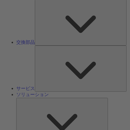
交
換
部
品
交換部品
サ
ー
ビ
ス
サービス
ソリューション
ソ
リ
ュ
ー
シ
ョ