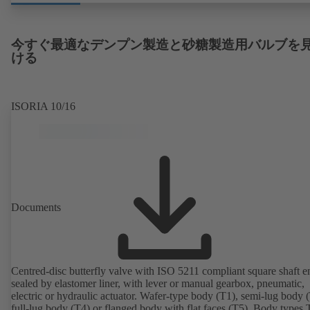
今すぐ最適なデンプン製造と砂糖製造用バルブを
ける
ISORIA 10/16
Documents
Centred-disc butterfly valve with ISO 5211 compliant square shaft e
sealed by elastomer liner, with lever or manual gearbox, pneumatic,
electric or hydraulic actuator. Wafer-type body (T1), semi-lug body 
full-lug body (T4) or flanged body with flat faces (T5). Body types