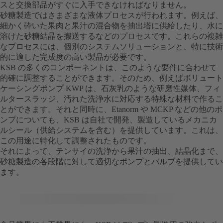
スと交換部品がすぐに入手できなければなりません。
砂糖製造ではさまざまな液体プロセスが行われます。例えば、
細かく砕いた果肉と果汁の混合物を抽出塔に供給したり、水に
溶けた砂糖結晶を搬送するなどのプロセスです。これらの複雑
なプロセスには、個別のシステムソリューションと、特に技術
的に適した完成度の高い製品が必要です。
KSB の多くのコンポーネントは、このような要件に合わせて
的確に調整することができます。そのため、例えばボリュート
ケーシングポンプ KWP は、石灰乳のような研磨性媒体、フィ
ルタースラッジ、汚れた洗浄水に対応する特殊な材料で作るこ
とができます。それと同時に、Etanorm や MCKP などの他のポ
ンプについても、KSB は自社で開発、製造しているメカニカ
ルシール（供給システムを含む）を提供しています。これは、
この用途に特化して調整されたものです。
それによって、テンサイの洗浄から果汁の抽出、結晶化まで、
砂糖製造の各段階に対して適切なポンプとバルブを提供してい
ます。