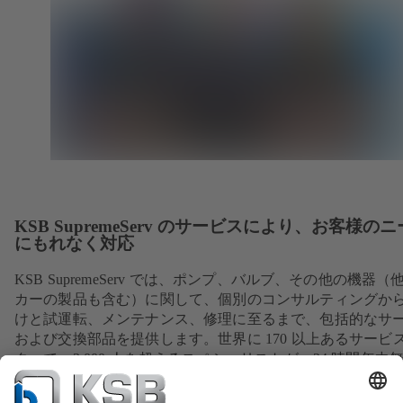
KSB SupremeServ のサービスにより、お客様の
にもれなく対応
KSB SupremeServ では、ポンプ、バルブ、その他の機器（
カーの製品も含む）に関して、個別のコンサルティングか
けと試運転、メンテナンス、修理に至るまで、包括的なサ
および交換部品を提供します。世界に 170 以上あるサービ
ターで、3,000 人を超えるスペシャリストが、24 時間年中
体制でお客様をサポートします。お客様は本業にご専念く
い。その他のことは当社がお引き受けします。