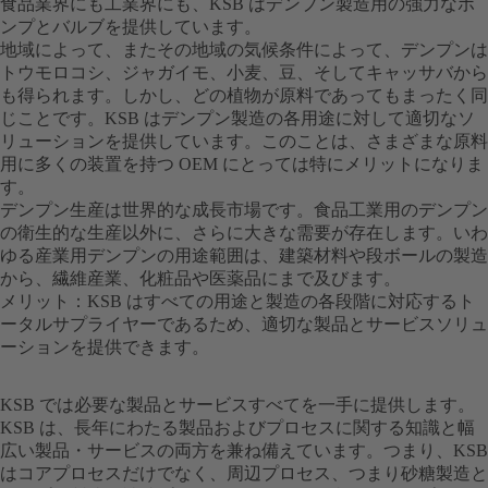
食品業界にも工業界にも、KSB はデンプン製造用の強力なポ
ンプとバルブを提供しています。
地域によって、またその地域の気候条件によって、デンプンは
トウモロコシ、ジャガイモ、小麦、豆、そしてキャッサバから
も得られます。しかし、どの植物が原料であってもまったく同
じことです。KSB はデンプン製造の各用途に対して適切なソ
リューションを提供しています。このことは、さまざまな原料
用に多くの装置を持つ OEM にとっては特にメリットになりま
す。
デンプン生産は世界的な成長市場です。食品工業用のデンプン
の衛生的な生産以外に、さらに大きな需要が存在します。いわ
ゆる産業用デンプンの用途範囲は、建築材料や段ボールの製造
から、繊維産業、化粧品や医薬品にまで及びます。
メリット：KSB はすべての用途と製造の各段階に対応するト
ータルサプライヤーであるため、適切な製品とサービスソリュ
ーションを提供できます。
KSB では必要な製品とサービスすべてを一手に提供します。
KSB は、長年にわたる製品およびプロセスに関する知識と幅
広い製品・サービスの両方を兼ね備えています。つまり、KSB
はコアプロセスだけでなく、周辺プロセス、つまり砂糖製造と