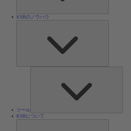
ン
KSBのノウハウ
KSB
の
ノ
ウ
ハ
ウ
ツ
ー
ル
ツール
KSBについて
KSB
に