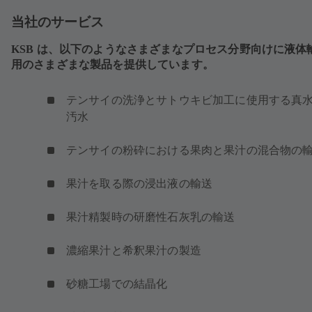
開
当社のサービス
き
ま
KSB は、以下のようなさまざまなプロセス分野向けに液体
す
用のさまざまな製品を提供しています。
）
テンサイの洗浄とサトウキビ加工に使用する真
汚水
テンサイの粉砕における果肉と果汁の混合物の
果汁を取る際の浸出液の輸送
果汁精製時の研磨性石灰乳の輸送
濃縮果汁と希釈果汁の製造
砂糖工場での結晶化