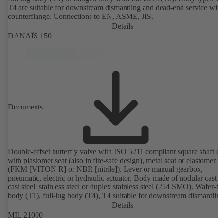
T4 are suitable for downstream dismantling and dead-end service wi
counterflange. Connections to EN, ASME, JIS.
Details
DANAÏS 150
Documents
Double-offset butterfly valve with ISO 5211 compliant square shaft 
with plastomer seat (also in fire-safe design), metal seat or elastomer 
(FKM [VITON R] or NBR [nitrile]). Lever or manual gearbox,
pneumatic, electric or hydraulic actuator. Body made of nodular cast 
cast steel, stainless steel or duplex stainless steel (254 SMO). Wafer-
body (T1), full-lug body (T4), T4 suitable for downstream dismantl
dead-end service with counterflange. Connections to EN, ASME or 
Details
Fire-safe design tested and certified to API 607. Fugitive emissions
MIL 21000