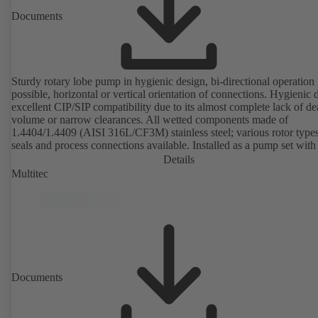
Documents
Sturdy rotary lobe pump in hygienic design, bi-directional operation
possible, horizontal or vertical orientation of connections. Hygienic 
excellent CIP/SIP compatibility due to its almost complete lack of d
volume or narrow clearances. All wetted components made of
1.4404/1.4409 (AISI 316L/CF3M) stainless steel; various rotor types
seals and process connections available. Installed as a pump set with
unit and standardised motor. The pump's elastomeric materials comp
Details
with FDA standards and EN 1935/2004. Accessories include a trolle
Multitec
heatable casing or casing cover and a pressure relief arrangement. 
compliant version available.
Documents