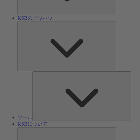
ン
KSBのノウハウ
KSB
の
ノ
ウ
ハ
ウ
ツ
ー
ル
ツール
KSBについて
KSB
に