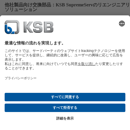
他社製品向け交換部品：KSB SupremeServのリエンジニア
ソリューション
ポンプ、バルブ、回転機器向けのカスタマイズされたスペ
ツソリューション - あらゆるメーカーに対応。KSB SupremeS
リエンジニアリングソリューションにより、お客様が必要
る部品を、必要なときに正確に製造いたします。
サービスへ
交換部品の概要
サービスの概要
ツール
廃水技術
水技術
産業技術
建築物管理
エネルギー技術
会社
イベント
プレス
ソーシャルメディア
コンタクト
© KSB LTD.
データ保護
免責条項
会社情報
普通取引約款
Compliance (EN)
（