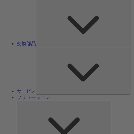
交
換
部
品
交換部品
サ
ー
ビ
ス
サービス
ソリューション
ソ
リ
ュ
ー
シ
ョ