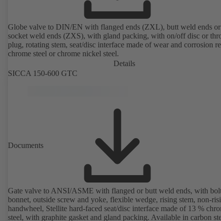
Globe valve to DIN/EN with flanged ends (ZXL), butt weld ends or
socket weld ends (ZXS), with gland packing, with on/off disc or thro
plug, rotating stem, seat/disc interface made of wear and corrosion re
chrome steel or chrome nickel steel.
Details
SICCA 150-600 GTC
Documents
Gate valve to ANSI/ASME with flanged or butt weld ends, with bol
bonnet, outside screw and yoke, flexible wedge, rising stem, non-ris
handwheel, Stellite hard-faced seat/disc interface made of 13 % chr
steel, with graphite gasket and gland packing. Available in carbon ste