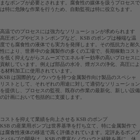
まなポンプが必要とされます。腐食性の媒体を扱うプロセスで
は特に危険な作業を行うため、自動監視は特に役立ちます。
高温でのプロセスには強力なソリューションが求められます
高圧ポンプやピストンポンプなど、KSB のポンプは極端な温
度でも腐食性の液体でも実力を発揮します。その抵抗力と耐久
性により、世界中の金属製作の多くの工場で、長期稼動コスト
を低く抑えながらスムーズでエネルギー効率の高いプロセスに
貢献しています。例えば部品の水冷、煙ガスの浄化、高圧によ
る材料加工に使用されています。
KSB は国際的なノウハウを持つ金属製作向け製品のスペシャ
リストとして、それぞれの用途に対して適切なソリューション
を提供し、プロセスの監視、既存の作業の最新化、新しい設備
の計画において包括的に支援します。
コストを抑えて業績を向上させる KSB のポンプ
KSB の産業用ポンプは世界基準を打ち立て、特に金属製作で
は腐食性液体の移送で高く評価されています。定評あるポンプ
とバルブの開発は、KSB の豊富なノウハウと経験を基に、休