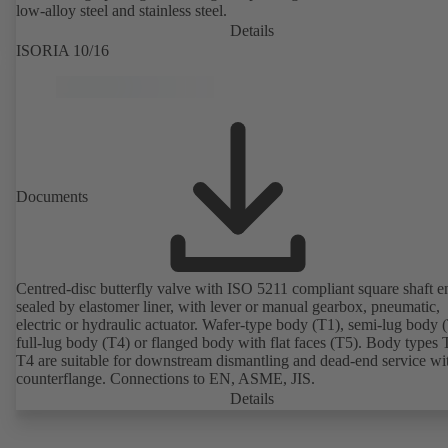
low-alloy steel and stainless steel.
Details
ISORIA 10/16
Documents
Centred-disc butterfly valve with ISO 5211 compliant square shaft e
sealed by elastomer liner, with lever or manual gearbox, pneumatic,
electric or hydraulic actuator. Wafer-type body (T1), semi-lug body 
full-lug body (T4) or flanged body with flat faces (T5). Body types
T4 are suitable for downstream dismantling and dead-end service wi
counterflange. Connections to EN, ASME, JIS.
Details