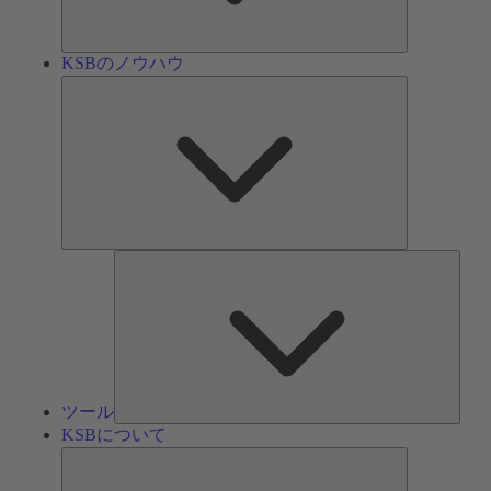
ン
KSBのノウハウ
KSB
の
ノ
ウ
ハ
ウ
ツ
ー
ル
ツール
KSBについて
KSB
に