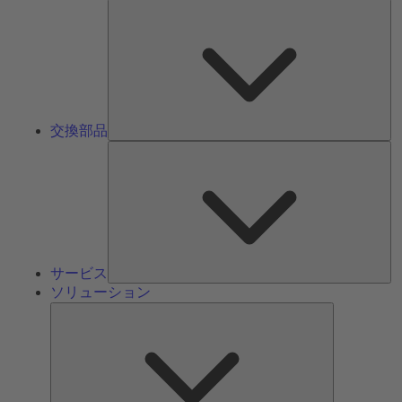
交
換
部
品
交換部品
サ
ー
ビ
ス
サービス
ソリューション
ソ
リ
ュ
ー
シ
ョ