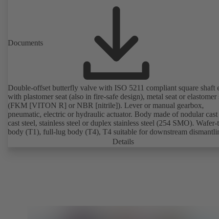
Documents
Double-offset butterfly valve with ISO 5211 compliant square shaft 
with plastomer seat (also in fire-safe design), metal seat or elastomer 
(FKM [VITON R] or NBR [nitrile]). Lever or manual gearbox,
pneumatic, electric or hydraulic actuator. Body made of nodular cast 
cast steel, stainless steel or duplex stainless steel (254 SMO). Wafer-
body (T1), full-lug body (T4), T4 suitable for downstream dismantl
dead-end service with counterflange. Connections to EN, ASME or 
Details
Fire-safe design tested and certified to API 607. Fugitive emissions
performance tested and certified to EN ISO 15848-1. ATEX-compli
version in accordance with Directive 2014/34/EU.