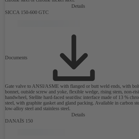
Details
SICCA 150-600 GTC
Documents
Gate valve to ANSI/ASME with flanged or butt weld ends, with bol
bonnet, outside screw and yoke, flexible wedge, rising stem, non-ris
handwheel, Stellite hard-faced seat/disc interface made of 13 % chr
steel, with graphite gasket and gland packing. Available in carbon ste
low-alloy steel and stainless steel.
Details
DANAÏS 150