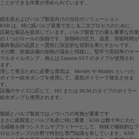
ことができる作業が求められています。
紙生産およびパルプ製造向けの当社のソリューション
KSB は、特に紙パルプ産業で生じる二次プロセスのために、
広範な製品を提供しています。パルプ製造での最も重要な作業
の 1 つがロールの加熱です。加熱時の圧力、温度、滞留時間が
最終製品の品質と一貫性に決定的な役割を果たすからです。
その際、乾燥設備の加熱の場合と同様に、堅牢で高効率のサー
マルオイルポンプ、例えば Etanorm SYT のタイプが使用され
ます。
浸して煮るために必要な蒸気は、Movitec や Multitec といった
ボイラー給水ポンプを使用して、蒸気ボイラーで発生させま
す。
設備のサイズに応じて、HG または HGM のタイプのボイラー
給水ポンプも使用されます。
製紙とパルプ製造ではノウハウの有無が重要です
まさに紙製造とパルプ生産に特に重要：KSB は数十年にわた
る経験を持つシステムサプライヤーとして、特殊で補助的なプ
ロセスポンプの分野で特別な専門知識を有しています。KSB