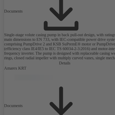
Documents
Single-stage volute casing pump in back pull-out design, with rating
main dimensions to EN 733, with IEC-compatible power drive syst
comprising PumpDrive 2 and KSB SuPremE® motor or PumpDrive
(efficiency class IE4/IE5 to IEC TS 60034-2-3:2016) and motor-inte
frequency inverter. The pump is designed with replaceable casing w
rings, closed radial impeller with multiply curved vanes, single mech
seal or double mechanical seals to EN 12756, shaft equipped with
Details
replaceable shaft protecting sleeve in the shaft seal area. The back pu
Amarex KRT
design allows the coupling, bearing brackets and impeller to be dism
without the need to disconnect the pump casing from the piping. Mo
mounting points in accordance with IEC 60072, envelope dimension
accordance with DIN V 42673 (07-2011). ATEX-compliant version
available. Well ahead of the ErP Directive's efficiency requirements.
Documents