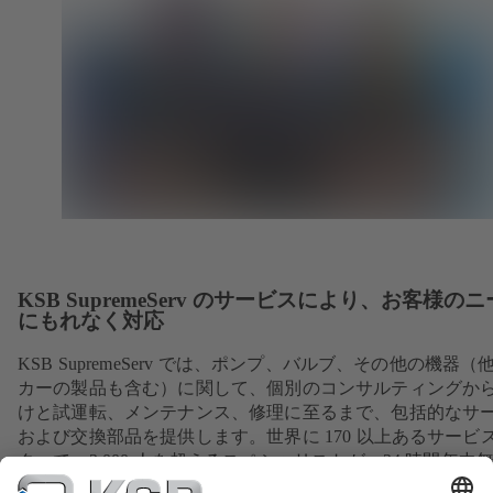
KSB SupremeServ のサービスにより、お客様の
にもれなく対応
KSB SupremeServ では、ポンプ、バルブ、その他の機器（
カーの製品も含む）に関して、個別のコンサルティングか
けと試運転、メンテナンス、修理に至るまで、包括的なサ
および交換部品を提供します。世界に 170 以上あるサービ
ターで、3,000 人を超えるスペシャリストが、24 時間年中
体制でお客様をサポートします。お客様は本業にご専念く