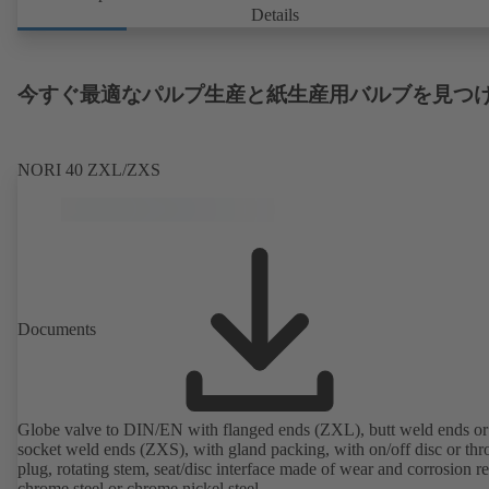
Details
今すぐ最適なパルプ生産と紙生産用バルブを見つ
NORI 40 ZXL/ZXS
Documents
Globe valve to DIN/EN with flanged ends (ZXL), butt weld ends or
socket weld ends (ZXS), with gland packing, with on/off disc or thro
plug, rotating stem, seat/disc interface made of wear and corrosion re
chrome steel or chrome nickel steel.