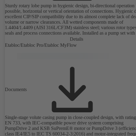
Sturdy rotary lobe pump in hygienic design, bi-directional operation
possible, horizontal or vertical orientation of connections. Hygienic 
excellent CIP/SIP compatibility due to its almost complete lack of d
volume or narrow clearances. All wetted components made of
1.4404/1.4409 (AISI 316L/CF3M) stainless steel; various rotor types
seals and process connections available. Installed as a pump set with
unit and standardised motor. The pump's elastomeric materials comp
Details
with FDA standards and EN 1935/2004. Accessories include a trolle
Etabloc/Etabloc Pro/Etabloc MyFlow
heatable casing or casing cover and a pressure relief arrangement. 
compliant version available.
Documents
Single-stage volute casing pump in close-coupled design, with rating
EN 733, with IEC-compatible power drive system comprising
PumpDrive 2 and KSB SuPremE® motor or PumpDrive 3 (efficien
class IE4/IE5 to IEC TS 60034-2-3:2016) and motor-integrated fre