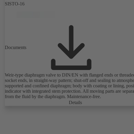
SISTO-16
Documents
Weir-type diaphragm valve to DIN/EN with flanged ends or threade
socket ends, in straight-way pattern; shut-off and sealing to atmosph
supported and confined diaphragm; body with coating or lining, posi
indicator with integrated stem protection. All moving parts are separ
from the fluid by the diaphragm. Maintenance-free.
Details