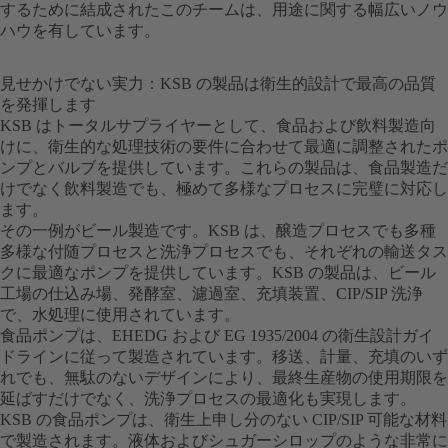
するために結成されたこのチームは、用途に関する幅広いノウ
ハウを有しています。
見せかけでない実力：KSB の製品は衛生的設計で最高の品質
を発揮します
KSB はトータルサプライヤーとして、食品および飲料製造向
けに、衛生的な処理技術の要件に合わせて最適に調整されたポ
ンプとバルブを提供しています。これらの製品は、食品製造だ
けでなく飲料製造でも、極めて多様なプロセスに完璧に対応し
ます。
その一例がビール製造です。KSB は、醸造プロセスでも多種
多様な付随プロセスと洗浄プロセスでも、それぞれの輸送タス
クに最適なポンプを提供しています。KSB の製品は、ビール
工場の仕込み場、発酵室、濾過室、充填装置、CIP/SIP 洗浄
で、水処理に使用されています。
食品ポンプは、EHEDG および EG 1935/2004 の衛生設計ガイ
ドラインに従って製造されています。移送、計量、充填のいず
れでも、無駄のないデザインにより、最終生産物の使用期限を
延ばすだけでなく、洗浄プロセスの最適化も実現します。
KSB の食品ポンプは、衛生上申し分のない CIP/SIP 可能な材料
で製造されます。液体およびシュガーシロップのような非常に