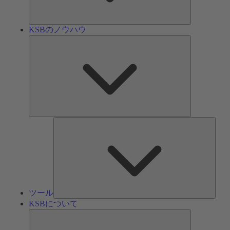
ン
KSBのノウハウ
KSB
の
ノ
ウ
ハ
ウ
ツ
ー
ル
ツール
KSBについて
KSB
に