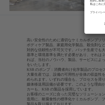
高い安全性のために適切なケミカルポンプソ
ボディケア製品、家庭用化学製品、殺虫剤な
対的な信頼性が不可欠です。バッチ生産でも
基準と環境基準を満たす必要があり、それは 24 
れば、当社のノウハウ、製品、サービスによ
をいたします。
KSB のポンプ：消費者向け化学製品のプロ
大量生産では、設備の可用性が全体の収益性
められます。いずれの場合も、プロセスを滞
媒体移送用設備が必要です。このような理由
カーも、KSB の製品を採用しています。
お客様のニーズに合った完璧なソリューショ
造用に、耐腐食性の標準化ケミカルポンプ、
製品を取り揃えております。