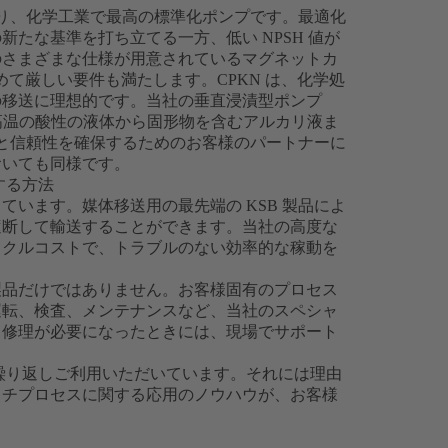
であり、化学工業で最高の標準化ポンプです。最適化
たな基準を打ち立てる一方、低い NPSH 値が
のさまざまな仕様が用意されているマグネットカ
の極めて厳しい要件も満たします。CPKN は、化学処
の移送に理想的です。当社の垂直浸漬型ポンプ
います。高温の酸性の液体から固形物を含むアルカリ液ま
性と信頼性を確保するためのお客様のパートナーに
おいても同様です。
する方法
います。媒体移送用の最先端の KSB 製品によ
遮断して輸送することができます。当社の高度な
イクルコストで、トラブルのない効率的な稼動を
製品だけではありません。お客様固有のプロセス
運転、検査、メンテナンスなど、当社のスペシャ
。修理が必要になったときには、現場でサポート
に繰り返しご利用いただいています。それには理由
ッチプロセスに関する応用のノウハウが、お客様