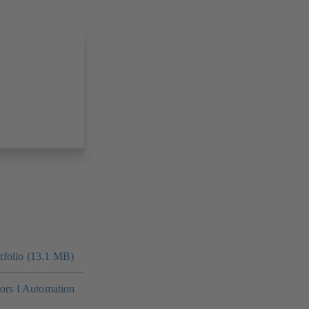
folio (13.1 MB)
tors I Automation