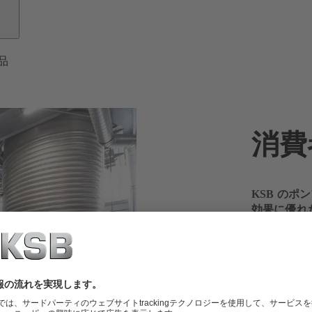
品
消費
KSB の
効果に優れ
家庭用およ
も環境に配
現行の基準
お客様は目
なります。