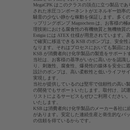
MegaCPK はこのクラスの頂点に立つ製品
された水圧コンポーネントがエネルギー効率の新
騒音の少ない静かな稼動を保証します。多く
ップリングポンプ Magnochem は、お客様
理技術における腐食性の有機物質と無機物質
Estigia には ATEX 仕様が用意されて
で確実に移送できる KSB のポンプは、安全
なります。それはプロセスにおいても製品に
KSB が消費者向け化学製品の製造をサポート
当社は、お客様の基準がいかに高いかを認識して
り、刺激性、腐食性、爆発性の媒体を安全に
設計のポンプは、高い柔軟性と低いライフサ
実現します。
当社が提供しているのは堅牢で信頼性の高い
の開発でもサポートいたします。取付け、試
リストによるサービスもぜひご利用ください
いたします。
KSB は消費者向け化学製品のメーカー各社
があります。安定した連続生産と衛生的なバ
の信頼を得ているからです。