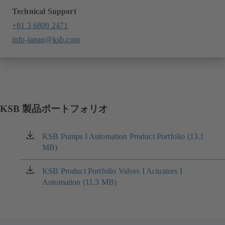
Technical Support
+81 3 6809 2471
info-japan@ksb.com
KSB 製品ポートフォリオ
KSB Pumps I Automation Product Portfolio (13.1
（新
MB)
し
い
タ
KSB Product Portfolio Valves I Actuators I
（新
ブ
Automation (11.3 MB)
し
で
い
開
タ
き
ブ
ま