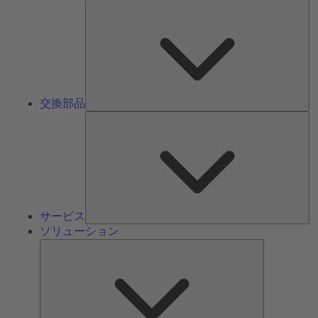
交
換
部
品
交換部品
サ
ー
ビ
ス
サービス
ソリューション
ソ
リ
ュ
ー
シ
ョ