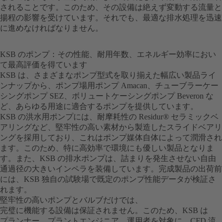
されることです。このため、その設備は絶えず変動する流量と
揚程の影響を受けています。それでも、最適な排水処理を迅速
に進めなければなりません。
KSB のポンプ：その性能、耐用年数、エネルギー効率におい
て最高評価を得ています
KSB は、さまざまなポンプ型式を取り揃えた幅広い製品ライ
ンナップから、ポンプ場用ポンプ Amacan、チューブラーケー
シングポンプ SEZ、ボリュートケーシングポンプ Beveron な
ど、あらゆる用途に適合するポンプを提供しています。
KSB の洪水用ポンプには、耐摩耗性の Residur® セラミックベ
アリングなど、堅牢性の高い素材から製造したスライドベアリ
ングを採用しており、これはポンプ媒体自体によって潤滑され
ます。このため、特に高効率で環境にも優しい製品となりま
す。また、KSB の排水ポンプは、詰まりを発生させない自由
通過径の大きいインペラを装備しています。完成製品の出荷前
には、KSB 独自の試験場で既定のポンプ性能データが検証さ
れます。
堅牢性の高いポンプとバルブだけでは、
完璧に機能する設備は保証されません。このため、KSB は
プランナー、プラントエンジニア、運用者を対象に、CFD 流