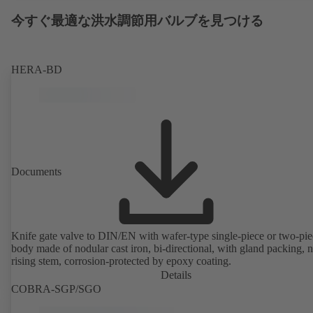
今すぐ最適な洪水調節用バルブを見つける
HERA-BD
Documents
Knife gate valve to DIN/EN with wafer-type single-piece or two-pie
body made of nodular cast iron, bi-directional, with gland packing, 
rising stem, corrosion-protected by epoxy coating.
Details
COBRA-SGP/SGO