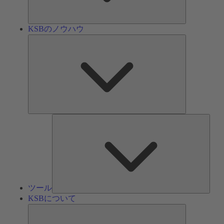
ン
KSBのノウハウ
KSB
の
ノ
ウ
ハ
ウ
ツ
ー
ル
ツール
KSBについて
KSB
に