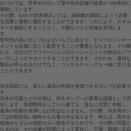
びバルブは、世界中のポンプ場や排水設備で確実かつ効果的に
稼動しています。
その際、KSB の洪水用ポンプは、回転数の調節によって必要
な流量と揚程に適応することができます。これにより、エネル
ギーを無駄にすることなく、大幅なコスト削減を実現しま
す。
堅牢性の高いポンプおよびバルブに加えて、すべてのコンポー
ネントを設備に正しく配置することが重要となります。その際
にも、当社のアプリケーションのスペシャリストが独自のノウ
ハウによってサポートすることができます。そのため、適切な
製品が得られるだけでなく、コンサルティングも一緒に受ける
ことができます。
洪水調節には、直ちに最高の性能を発揮できるポンプが必要で
す
洪水や氾濫などの水害は、排水ポンプへの重要な課題として存
在します。長期間停止していた後でも、直ちに完璧に作動し、
最高の性能を発揮しなければなりません。その際、洪水用ポン
プは比較的低い揚程から大量の水を送ります。例えば、雨水を
低地からダムや堤防の上へ移送するためです。その際に問題と
なるのは、その水量が時期によって変化し、干潮・満潮に左右