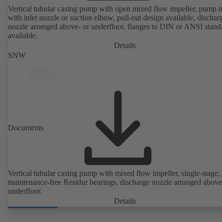
Vertical tubular casing pump with open mixed flow impeller, pump i
with inlet nozzle or suction elbow, pull-out design available, dischar
nozzle arranged above- or underfloor, flanges to DIN or ANSI stand
available.
Details
SNW
Documents
Vertical tubular casing pump with mixed flow impeller, single-stage,
maintenance-free Residur bearings, discharge nozzle arranged above
underfloor.
Details