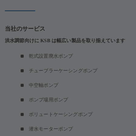
で
す）
開
き
ま
す）
当社のサービス
洪水調節向けに KSB は幅広い製品を取り揃えています
乾式設置廃水ポンプ
チューブラーケーシングポンプ
中空軸ポンプ
ポンプ場用ポンプ
ボリュートケーシングポンプ
潜水モーターポンプ