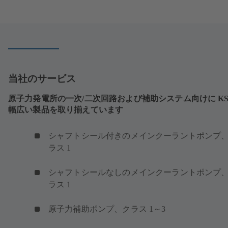
タ
ブ
で
開
き
ま
す）
当社のサービス
原子力発電所の一次/二次回路および補助システム向けに KS
幅広い製品を取り揃えています
シャフトシール付きのメインクーラントポンプ
ラス 1
シャフトシールなしのメインクーラントポンプ
ラス 1
原子力補助ポンプ、クラス 1～3