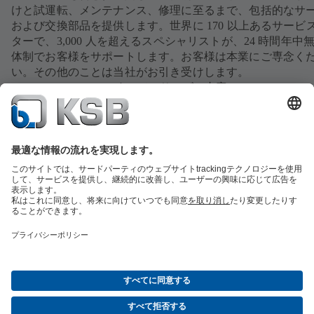
けと試運転、メンテナンス、修理に至るまで、包括的なサ
および交換部品を提供します。世界に 170 以上あるサービ
ターで、3,000 人を超えるスペシャリストが、24 時間年中
体制でお客様をサポートします。お客様は本業にご専念く
い。その他のことは当社がお引き受けします。
すべてのサービス内容へ
交換部品の概要
サービスの概要
ツール
廃水技術
水技術
産業技術
建築物管理
エネルギー技術
会社
イベント
プレス
ソーシャルメディア