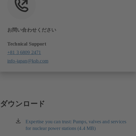
お問い合わせください
Technical Support
+81 3 6809 2471
info-japan@ksb.com
ダウンロード
Expertise you can trust: Pumps, valves and services
（新
for nuclear power stations (4.4 MB)
し
い