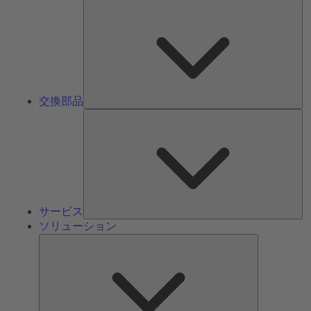
交
換
部
品
交換部品
サ
ー
ビ
ス
サービス
ソリューション
ソ
リ
ュ
ー
シ
ョ