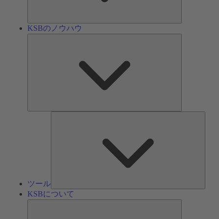
ン
KSBのノウハウ
KSB
の
ノ
ウ
ハ
ウ
ツ
ー
ル
ツール
KSBについて
KSB
に