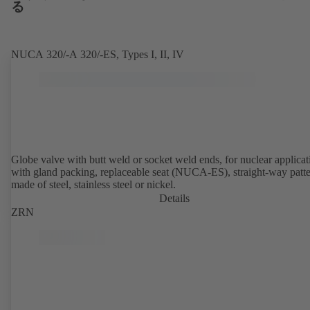
る
NUCA 320/-A 320/-ES, Types I, II, IV
Globe valve with butt weld or socket weld ends, for nuclear applicat
with gland packing, replaceable seat (NUCA-ES), straight-way patte
made of steel, stainless steel or nickel.
Details
ZRN