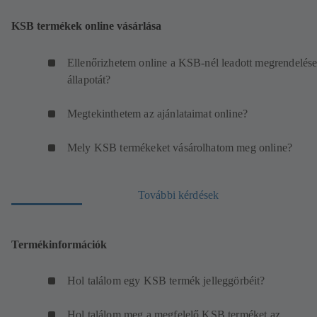
KSB termékek online vásárlása
Ellenőrizhetem online a KSB-nél leadott megrendelés
állapotát?
Megtekinthetem az ajánlataimat online?
Mely KSB termékeket vásárolhatom meg online?
További kérdések
Termékinformációk
Hol találom egy KSB termék jelleggörbéit?
Hol találom meg a megfelelő KSB terméket az