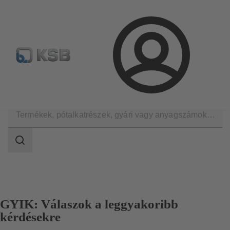
Hírlevél
Termékkonfiguráció
Termékek keresése
Bejelentkezés
Kapcsolat
Keresési
tartomány
Keresési
tartomány
GYIK: Válaszok a leggyakoribb
kérdésekre