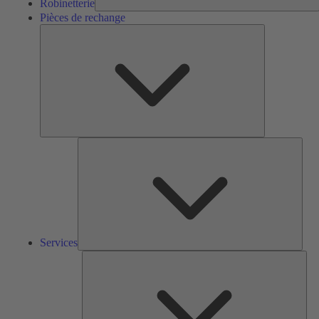
Robinetterie
Pièces de rechange
Pièces
de
rechange
Serv
Services
Solu