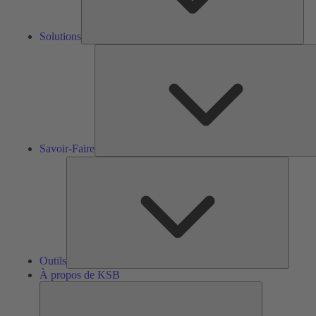
Solutions
S
F
Savoir-Faire
Outils
Outils
À propos de KSB
À
propos
de