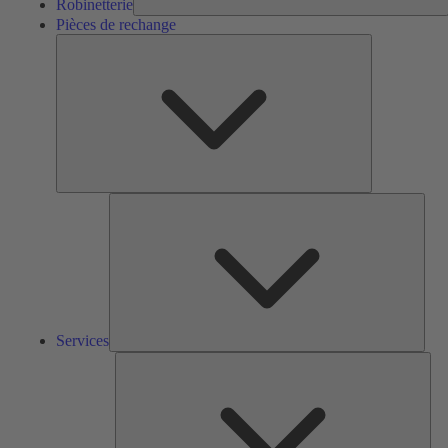
Robinetterie
Pièces de rechange
Pièces
de
rechange
Serv
Services
Solu