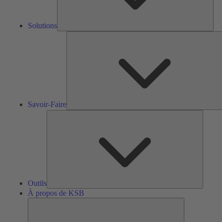
Solutions
S
F
Savoir-Faire
Outils
Outils
À propos de KSB
À
propos
de