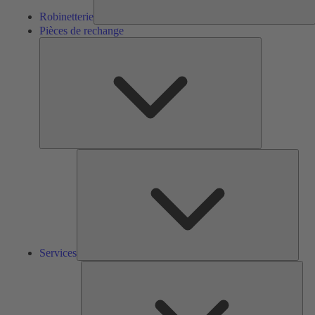
Robinetterie
Pièces de rechange
Pièces
de
rechange
Serv
Services
Solu