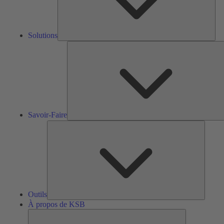
Solutions
S
F
Savoir-Faire
Outils
Outils
À propos de KSB
À
propos