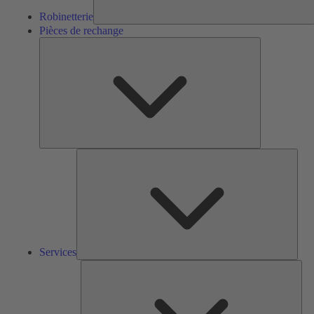
Robinetterie
Pièces de rechange
Pièces
de
rechange
Serv
Services
Solu