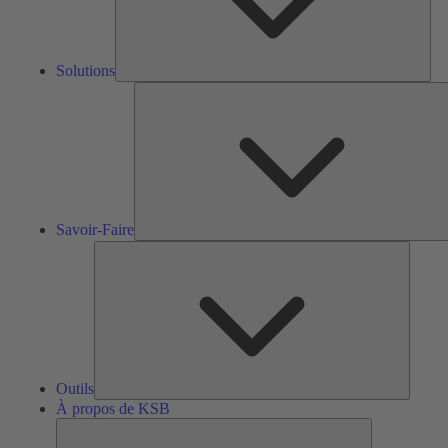
Solutions
S
F
Savoir-Faire
Outils
Outils
À propos de KSB
À
propos