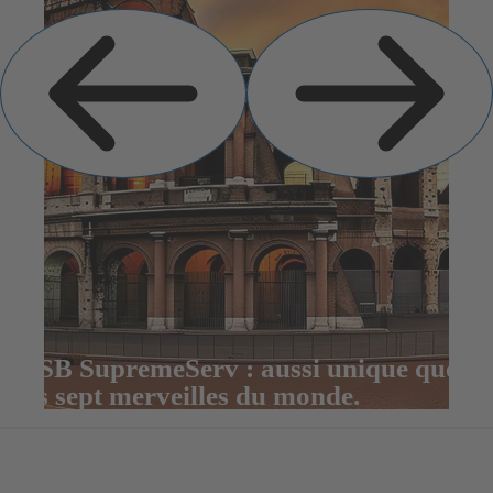
Diapositive
Diapositive
précédente
suivante
KSB SupremeServ : aussi unique que
les sept merveilles du monde.