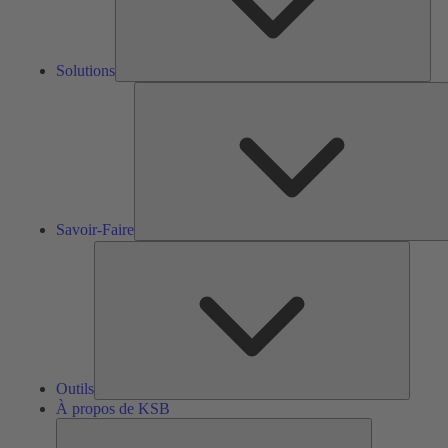
Solutions
S
F
Savoir-Faire
Outils
Outils
À propos de KSB
À
propos