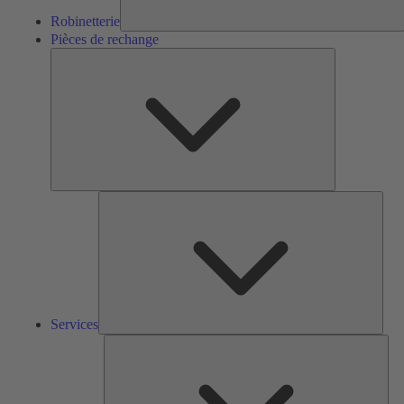
Robinetterie
Pièces de rechange
Pièces
de
rechange
Serv
Services
Solu