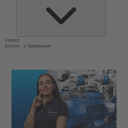
de
KSB
Contact
Services
Optimisation