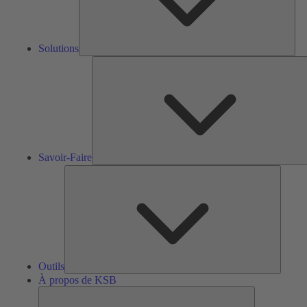
Solutions
S
F
Savoir-Faire
Outils
Outils
À propos de KSB
À
propos