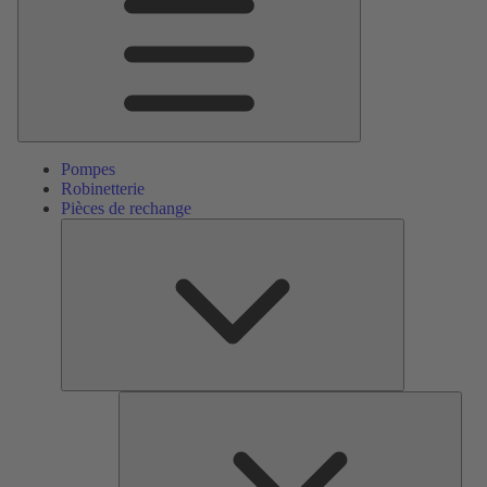
Pompes
Robinetterie
Pièces de rechange
Pièces
de
rechange
Serv