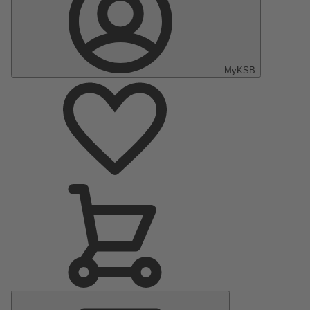
MyKSB
Menu
principal