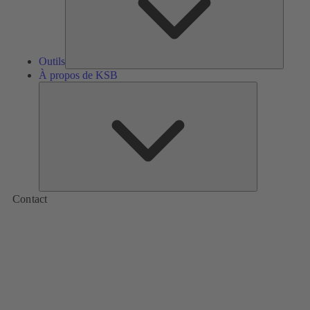
Outils
À propos de KSB
À
propos
de
KSB
Contact