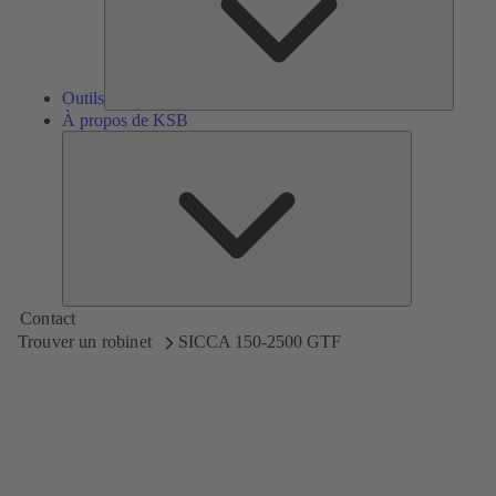
Outils
À propos de KSB
À
propos
de
KSB
Contact
Trouver un robinet
SICCA 150-2500 GTF