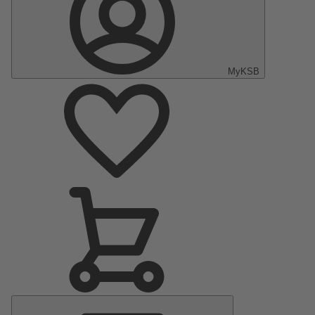
MyKSB
Menu
principal