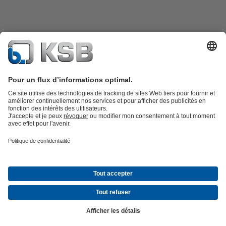
Catalogue produits
KSB SupremeServ : Pièces de rechange
Premium
service : service premium pour les pompes et les robinets
Panier
Outils
Eaux usées
Eau propre
Industrie
Bâtiment
Énergie
À propos de KSB
Évènements
Presse
Carrières
Médias sociaux
© KSB Algérie Eurl
Protection des données
Clause de non-responsabilité
Mentions