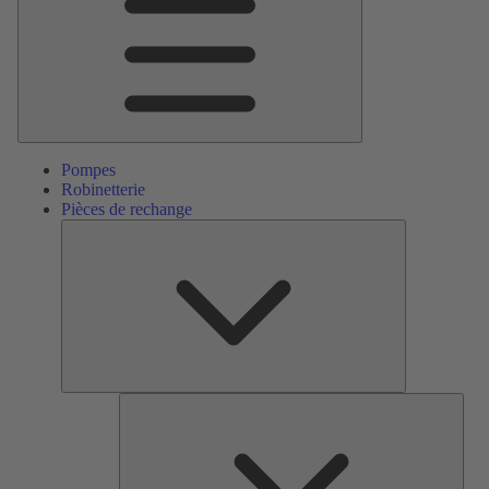
Pompes
Robinetterie
Pièces de rechange
Pièces
de
rechange
Serv