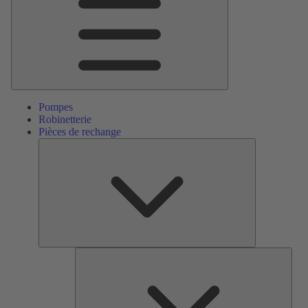
Pompes
Robinetterie
Pièces de rechange
Pièces
de
rechange
Serv