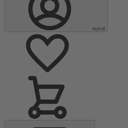
MyKSB
Menu
principal