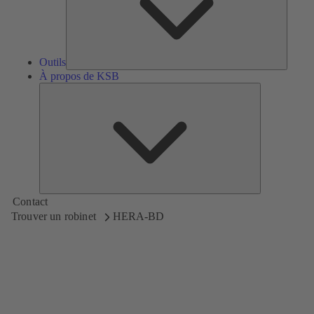
Outils
À propos de KSB
À
propos
de
KSB
Contact
Trouver un robinet
HERA-BD