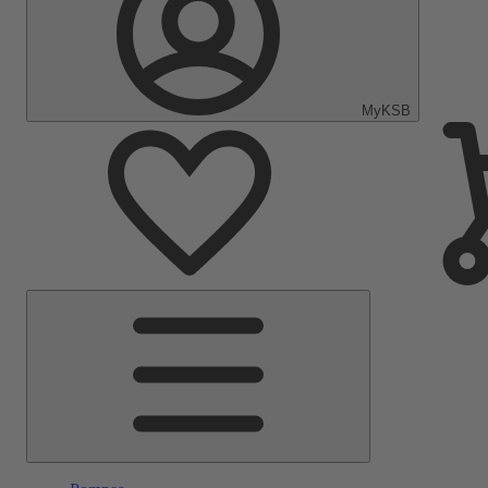
MyKSB
Menu
principal