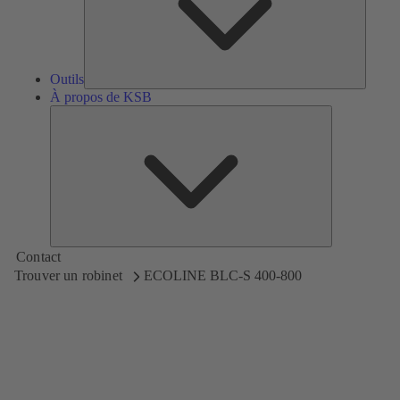
Outils
À propos de KSB
À
propos
de
KSB
Contact
Trouver un robinet
ECOLINE BLC-S 400-800