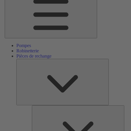
Pompes
Robinetterie
Pièces de rechange
Pièces
de
rechange
Serv