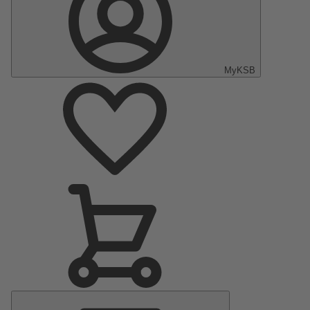
MyKSB
Menu
principal