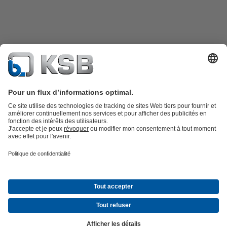
Catalogue produits
KSB SupremeServ : Pièces de rechange
Premium
service : service premium pour les pompes et les robinets
Panier
Outils
Eaux usées
Eau propre
Industrie
Bâtiment
Énergie
À propos de KSB
Évènements
Presse
Carrières
Médias sociaux
© KSB Algérie Eurl