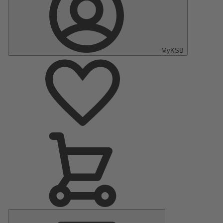
MyKSB
Menu
principal