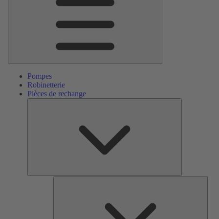
Pompes
Robinetterie
Pièces de rechange
Pièces
de
rechange
Serv