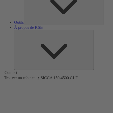
Outils
À propos de KSB
À
propos
de
KSB
Contact
Trouver un robinet
SICCA 150-4500 GLF