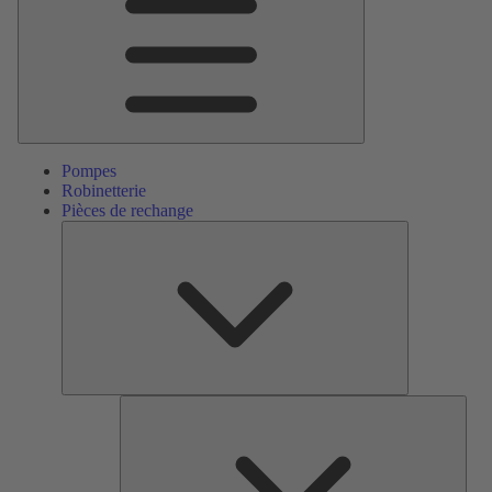
Pompes
Robinetterie
Pièces de rechange
Pièces
de
rechange
Serv