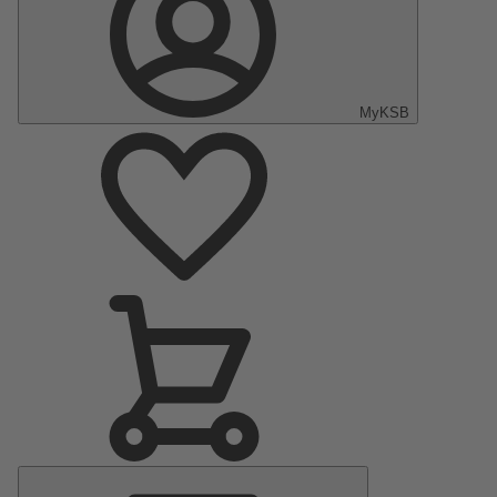
MyKSB
Menu
principal