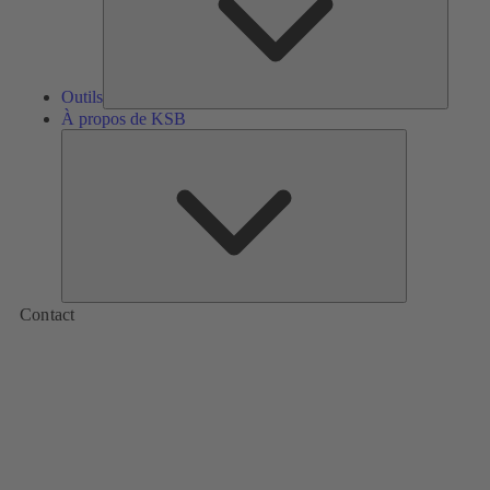
Outils
À propos de KSB
À
propos
de
KSB
Contact