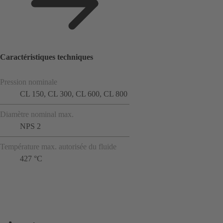
Caractéristiques techniques
Pression nominale
CL 150, CL 300, CL 600, CL 800
Diamètre nominal max.
NPS 2
Température max. autorisée du fluide
427 °C