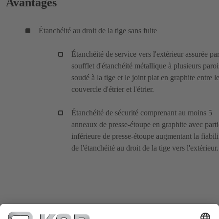
Avantages
Étanchéité au droit de la tige sans fuite
Étanchéité de service vers l'extérieur assurée pa
soufflet d'étanchéité métallique à plusieurs paroi
soudé à la tige et le joint plat en graphite entre l
couvercle d'étrier et l'étrier.
Étanchéité de sécurité comprenant au moins 5
anneaux de presse-étoupe en graphite avec parti
inférieure de presse-étoupe augmentant la fiabili
de l'étanchéité au droit de la tige vers l'extérieur.