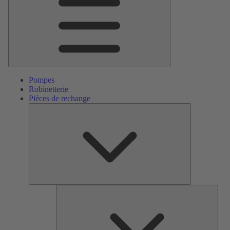
Pompes
Robinetterie
Pièces de rechange
Pièces
de
rechange
Serv