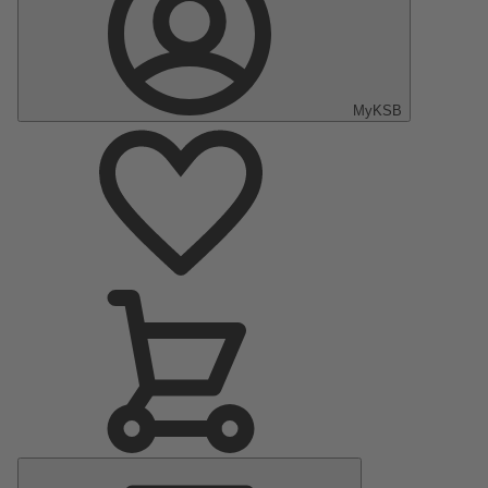
MyKSB
Menu
principal