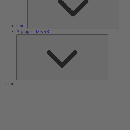
Outils
À propos de KSB
À
propos
de
KSB
Contact