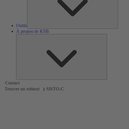
Outils
À propos de KSB
À
propos
de
KSB
Contact
Trouver un robinet
SISTO-C