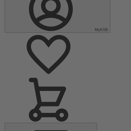
MyKSB
Menu
principal