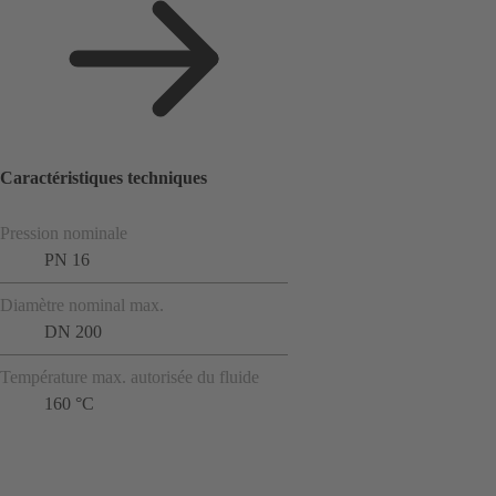
Caractéristiques techniques
Pression nominale
PN 16
Diamètre nominal max.
DN 200
Température max. autorisée du fluide
160 °C