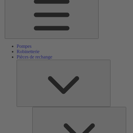
Pompes
Robinetterie
Pièces de rechange
Pièces
de
rechange
Serv