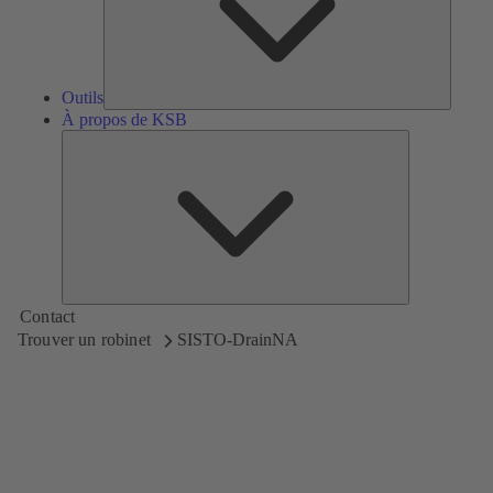
Outils
À propos de KSB
À
propos
de
KSB
Contact
Trouver un robinet
SISTO-DrainNA