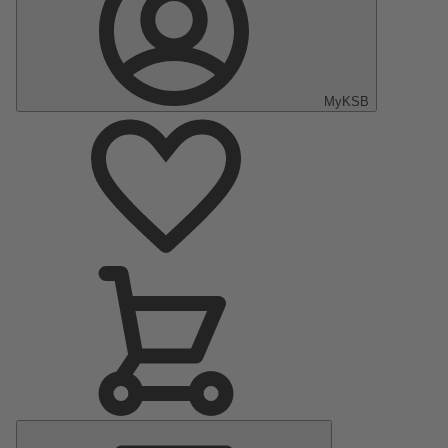
MyKSB
Menu
principal