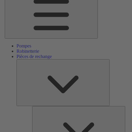
Pompes
Robinetterie
Pièces de rechange
Pièces
de
rechange
Serv