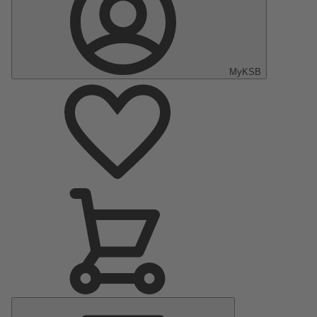
MyKSB
Menu
principal