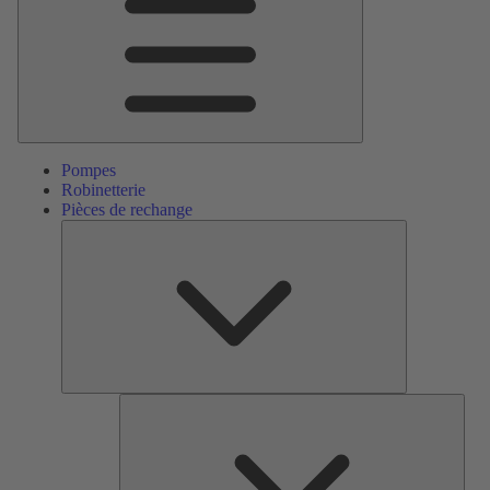
Pompes
Robinetterie
Pièces de rechange
Pièces
de
rechange
Serv