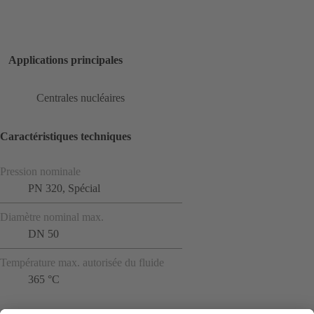
Applications principales
Centrales nucléaires
Caractéristiques techniques
Pression nominale
PN 320, Spécial
Diamètre nominal max.
DN 50
Température max. autorisée du fluide
365 °C