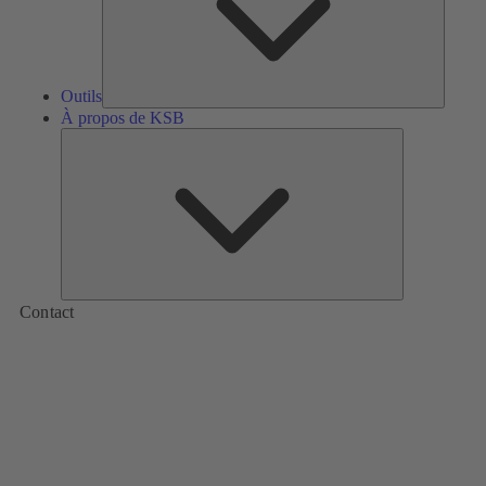
Outils
À propos de KSB
À
propos
de
KSB
Contact