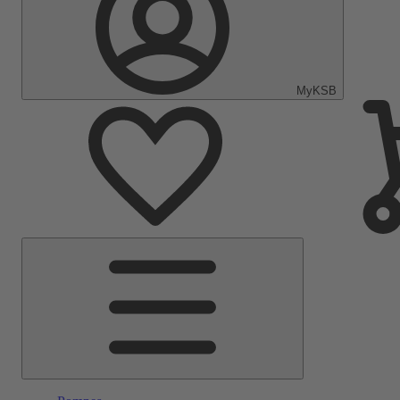
MyKSB
Menu
principal