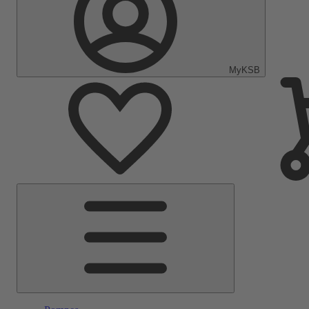
MyKSB
Menu
principal