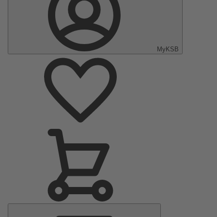
MyKSB
Menu
principal