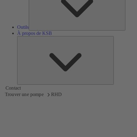
Outils
À propos de KSB
À
propos
de
KSB
Contact
Trouver une pompe
RHD