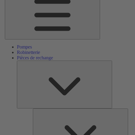
Pompes
Robinetterie
Pièces de rechange
Pièces
de
rechange
Serv