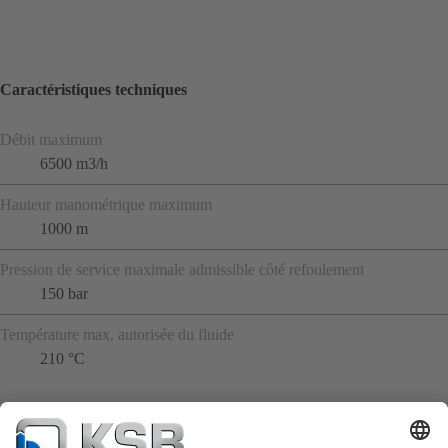
Caractéristiques techniques
Débit maximum
6500 m3/h
Hauteur manométrique maximum
1000 m
Pression de service maximale admissible côté refoulement
150 bar
Température max. autorisée du fluide
210 °C