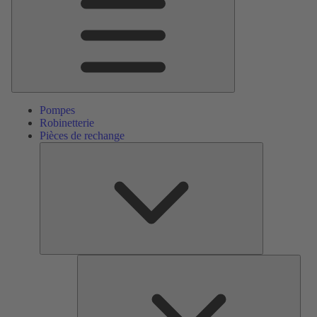
Pompes
Robinetterie
Pièces de rechange
Pièces
de
rechange
Serv