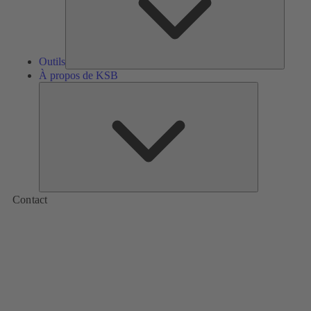
Outils
À propos de KSB
À
propos
de
KSB
Contact