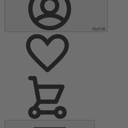
MyKSB
Menu
principal