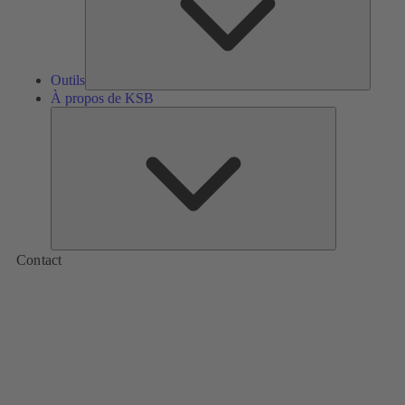
Outils
À propos de KSB
À
propos
de
KSB
Contact