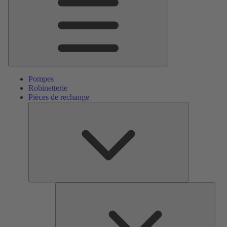
Pompes
Robinetterie
Pièces de rechange
Pièces
de
rechange
Serv