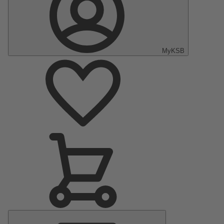
MyKSB
Menu
principal