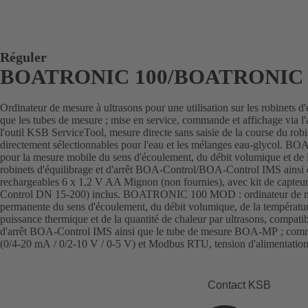
Réguler
BOATRONIC 100/BOATRONIC
Ordinateur de mesure à ultrasons pour une utilisation sur les robinets d'é
que les tubes de mesure ; mise en service, commande et affichage via
l'outil KSB ServiceTool, mesure directe sans saisie de la course du robin
directement sélectionnables pour l'eau et les mélanges eau-glycol. 
pour la mesure mobile du sens d'écoulement, du débit volumique et de 
robinets d'équilibrage et d'arrêt BOA-Control/BOA-Control IMS ainsi
rechargeables 6 x 1,2 V AA Mignon (non fournies), avec kit de capte
Control DN 15-200) inclus. BOATRONIC 100 MOD : ordinateur de mesu
permanente du sens d'écoulement, du débit volumique, de la température
puissance thermique et de la quantité de chaleur par ultrasons, compatib
d'arrêt BOA-Control IMS ainsi que le tube de mesure BOA-MP ; comm
(0/4-20 mA / 0/2-10 V / 0-5 V) et Modbus RTU, tension d'alimentati
Contact KSB