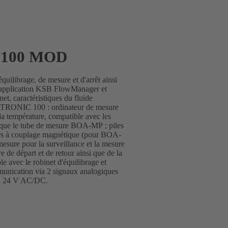
 100 MOD
quilibrage, de mesure et d'arrêt ainsi
 l'application KSB FlowManager et
et, caractéristiques du fluide
BOATRONIC 100 : ordinateur de mesure
la température, compatible avec les
 que le tube de mesure BOA-MP ; piles
urs à couplage magnétique (pour BOA-
re pour la surveillance et la mesure
 de départ et de retour ainsi que de la
le avec le robinet d'équilibrage et
unication via 2 signaux analogiques
on 24 V AC/DC.