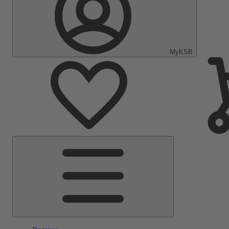
MyKSB
Menu
principal