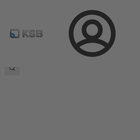
Connexion
Produits
Catalogue produits
Cervomatic EDP.2
Champ
des
recherches
Champ
des
recherches