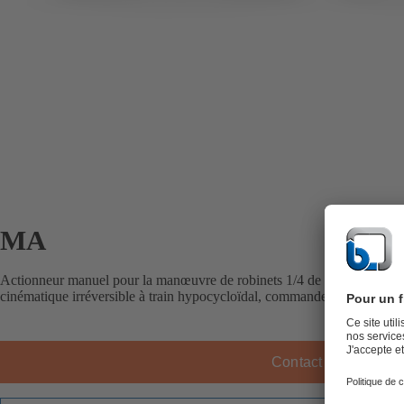
MA
Actionneur manuel pour la manœuvre de robinets 1/4 de tour. Démulti
cinématique irréversible à train hypocycloïdal, commande par volant.
Contact KSB