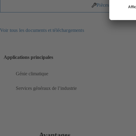
Pièces détachées
Voir tous les documents et téléchargements
Applications principales
Génie climatique
Services généraux de l’industrie
Avantages