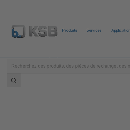
Produits
Services
Applicatio
Produits
Catalogue produits
MA
Champ
des
recherches
Champ
des
recherches