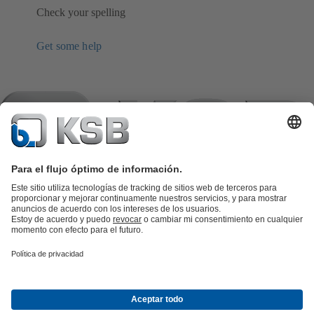
Check your spelling
Get some help
Catálogo de productos
Repuestos KSB
SupremeServ
KSB SupremeServ: Premium service for pumps and
valves
Herramientas
Aguas residuales
Agua
Industria
Edificacion
Energía
Empresa
Eventos
Prensa
Oportunidades de empleo en KSB
Redes