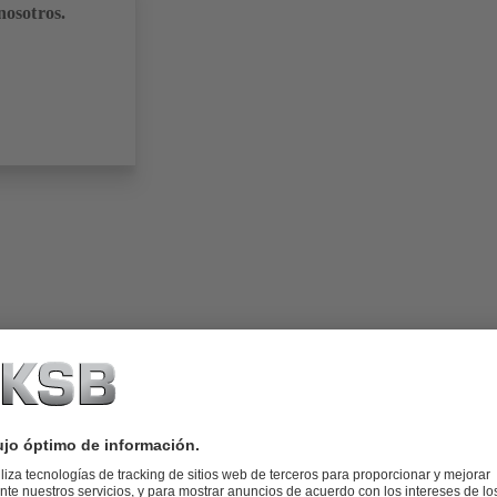
nosotros.
23 (12.2 MB)
matización 2023