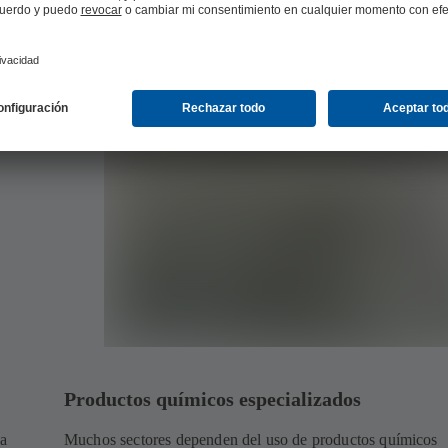
os
Productos químicos especializados
 a
Muchos sectores dependen del uso de productos químicos