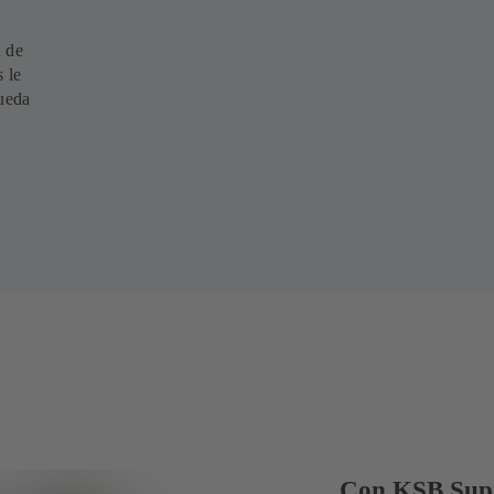
a de
 le
pueda
Con KSB Supr