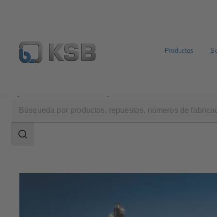
Productos
Se
Aplicaciones
Industria química
Área
de
búsqueda
Área
de
búsqueda