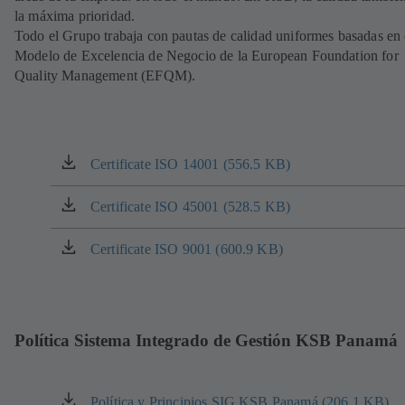
la máxima prioridad.
Todo el Grupo trabaja con pautas de calidad uniformes basadas en 
Modelo de Excelencia de Negocio de la European Foundation for
Quality Management (EFQM).
Certificate ISO 14001 (556.5 KB)
(se
abre
en
Certificate ISO 45001 (528.5 KB)
(se
una
abre
nueva
en
Certificate ISO 9001 (600.9 KB)
(se
pestaña)
una
abre
nueva
en
pestaña)
una
nueva
Política Sistema Integrado de Gestión KSB Panamá
pestaña)
Política y Principios SIG KSB Panamá (206.1 KB)
(se