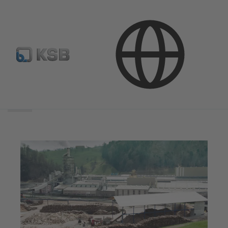
Área
de
búsqueda
Área
de
búsqueda