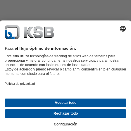
Catálogo de productos
Repuestos KSB
SupremeServ
KSB SupremeServ: Premium service for pumps and
valves
Herramientas
Aguas residuales
Agua
Industria
Edificacion
Energía
Empresa
Eventos
Prensa
Empleo
Redes sociales
Contacto
© KSB de México S.A. de C.V.
Protección de datos
Aviso legal
Información de la