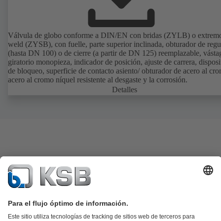
Válvula de globo conforme a DIN/EN con bridas (ZYLB) o extremo
weld (ZYSB), con fuelle, parte superior inclinada, obturador de regu
(hasta DN 100) o de cierre (a partir de DN 125) reemplazable, vásta
giratorio monopieza, indicador de posición, ajuste de carrera, disposi
de bloqueo, superficie de contacto asiento/ obturador de acero al cr
acero al cromo níquel resistente al desgaste y la corrosión.
Detalles