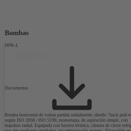
Bombas
HPK-L
Documentos
Bomba horizontal de voluta partida radialmente, diseño “back pull-o
según ISO 2858 / ISO 5199, monoetapa, de aspiración simple, con
impulsor radial. Equipada con barrera térmica, cámara de cierre refr
por aire mediante ventilador, sin refrigeración externa. Disponible en