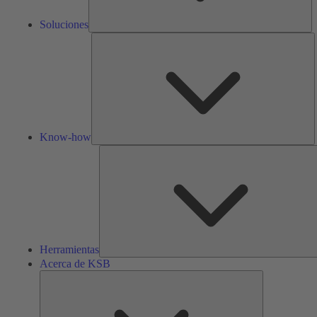
Soluciones
K
h
Know-how
Herramientas
Acerca de KSB
Acerca
de
KSB