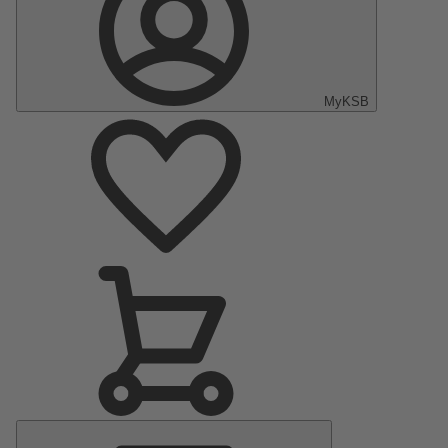
MyKSB
Menú
principal