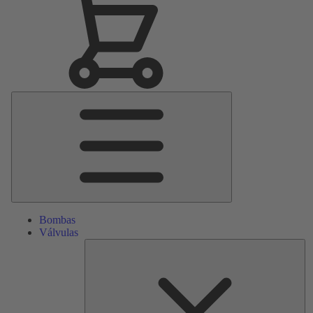
Menú
principal
Bombas
Válvulas
Re