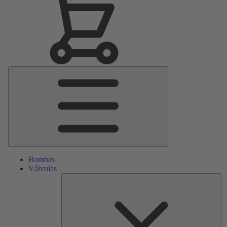
Menú
principal
Bombas
Válvulas
Re