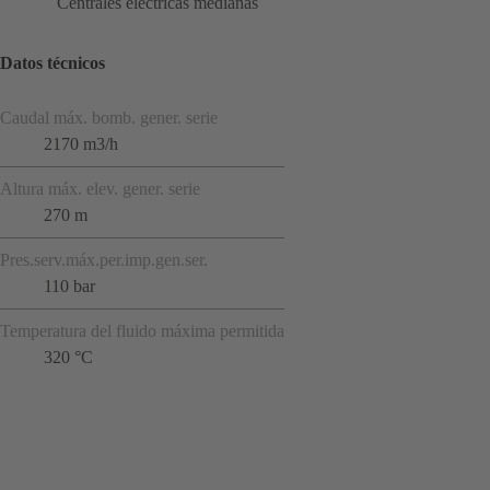
Centrales eléctricas medianas
Datos técnicos
Caudal máx. bomb. gener. serie
2170 m3/h
Altura máx. elev. gener. serie
270 m
Pres.serv.máx.per.imp.gen.ser.
110 bar
Temperatura del fluido máxima permitida
320 °C