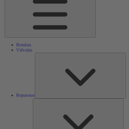
Bombas
Válvulas
Re
Repuestos
Serv