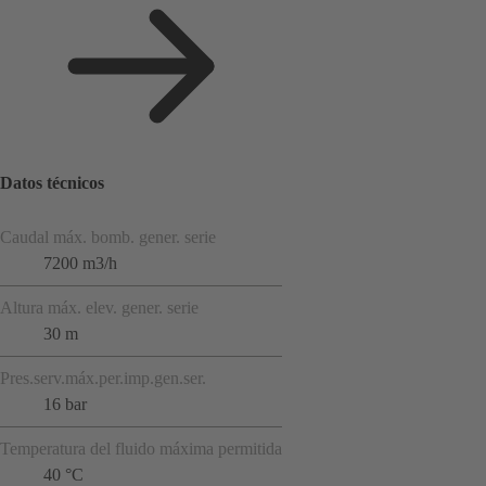
Datos técnicos
Caudal máx. bomb. gener. serie
7200 m3/h
Altura máx. elev. gener. serie
30 m
Pres.serv.máx.per.imp.gen.ser.
16 bar
Temperatura del fluido máxima permitida
40 °C