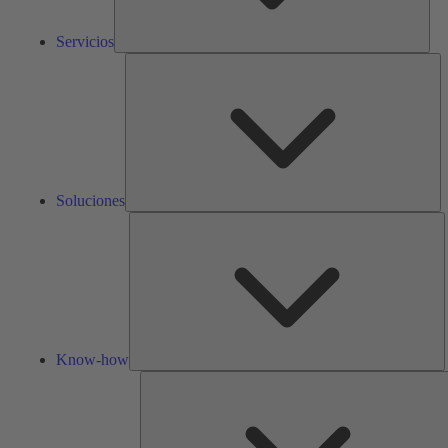
Servicios
So
Soluciones
K
h
Know-how