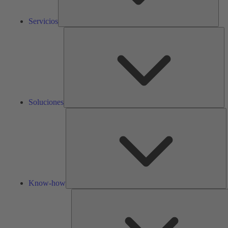
Servicios
So
Soluciones
K
h
Know-how