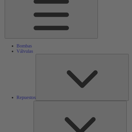
Bombas
Válvulas
Re
Repuestos
Serv