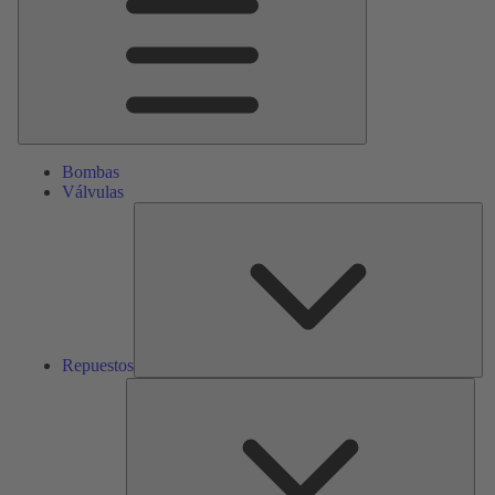
Bombas
Válvulas
Re
Repuestos
Serv