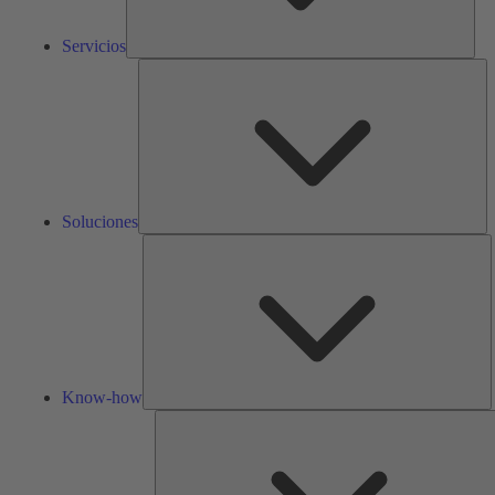
Servicios
So
Soluciones
K
h
Know-how