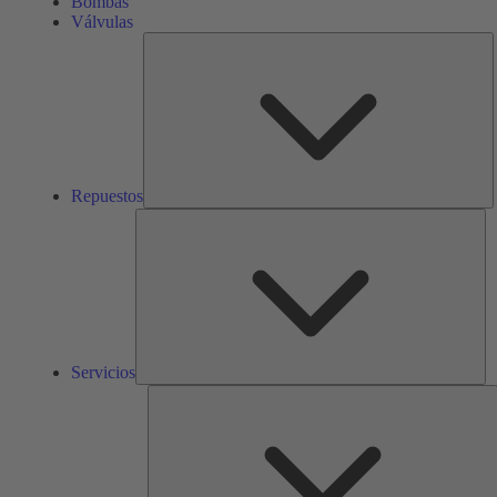
Bombas
Válvulas
R
Repuestos
Ser
Servicios
S