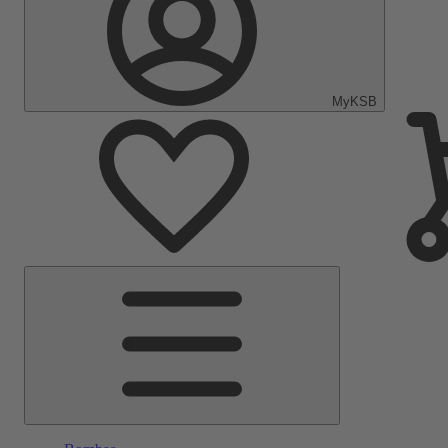
MyKSB
Menú
principal