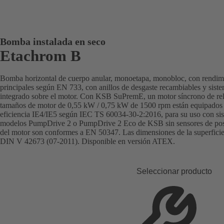
Bomba instalada en seco
Etachrom B
Bomba horizontal de cuerpo anular, monoetapa, monobloc, con rendim
principales según EN 733, con anillos de desgaste recambiables y sist
integrado sobre el motor. Con KSB SuPremE, un motor síncrono de relu
tamaños de motor de 0,55 kW / 0,75 kW de 1500 rpm están equipados 
eficiencia IE4/IE5 según IEC TS 60034-30-2:2016, para su uso con sis
modelos PumpDrive 2 o PumpDrive 2 Eco de KSB sin sensores de posici
del motor son conformes a EN 50347. Las dimensiones de la superfici
DIN V 42673 (07-2011). Disponible en versión ATEX.
Seleccionar producto