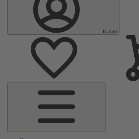
MyKSB
Menú
principal