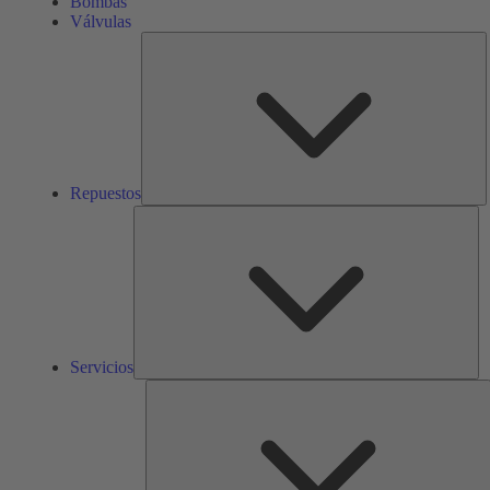
Bombas
Válvulas
R
Repuestos
Ser
Servicios
S