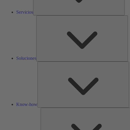
Servicios
So
Soluciones
K
h
Know-how