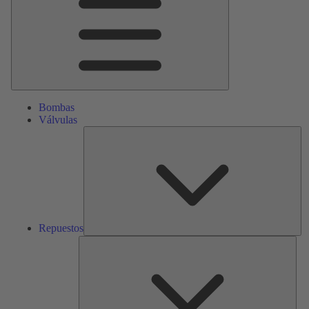
Bombas
Válvulas
Re
Repuestos
Serv