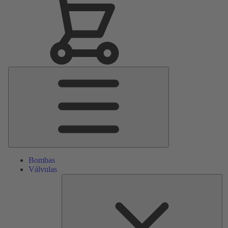
Menú
principal
Bombas
Válvulas
Re