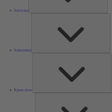
Servicios
So
Soluciones
K
h
Know-how