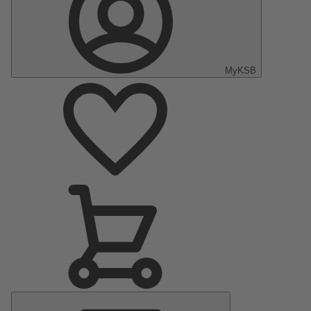
MyKSB
Menú
principal