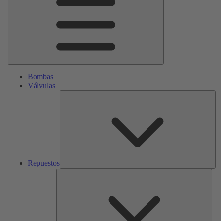
Bombas
Válvulas
Re
Repuestos
Serv