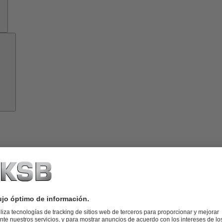
Acerca
de
KSB